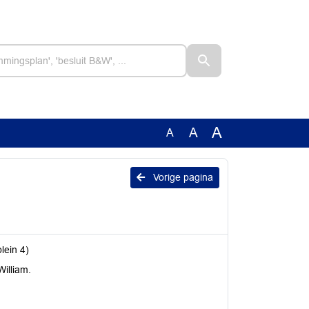
A
A
A
Vorige pagina
lein 4)
illiam.