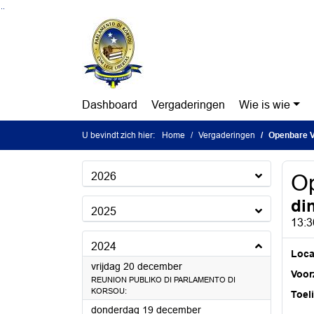
Ga naar de inhoud van deze pagina
Ga naar het zoeken
Ga naar het menu
Dashboard
Vergaderingen
Wie is wie
U bevindt zich hier:
Home
Vergaderingen
Openbare V
2026
Op
di
2025
13:3
2024
Loca
2024
vrijdag 20 december
Voorz
REUNION PUBLIKO DI PARLAMENTO DI
KORSOU:
Toel
2024
donderdag 19 december