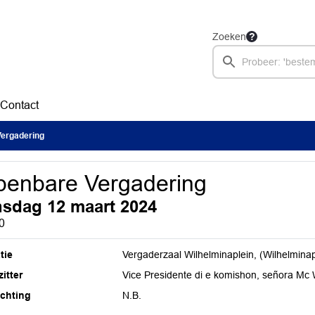
Zoeken
Contact
ergadering
enbare Vergadering
nsdag 12 maart 2024
0
tie
Vergaderzaal Wilhelminaplein, (Wilhelminap
itter
Vice Presidente di e komishon, señora Mc W
ichting
N.B.