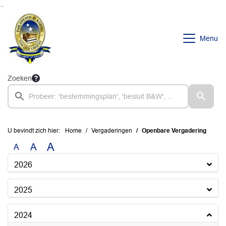
Ga naar de inhoud van deze pagina
Ga naar het zoeken
Ga naar het menu
Menu
Zoeken
U bevindt zich hier:
Home
Vergaderingen
Openbare Vergadering
A
A
A
2026
2025
2024