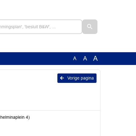
A
A
A
Vorige pagina
lhelminaplein 4)