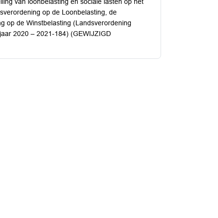
lling van loonbelasting en sociale lasten op het
dsverordening op de Loonbelasting, de
g op de Winstbelasting (Landsverordening
ingjaar 2020 – 2021-184) (GEWIJZIGD