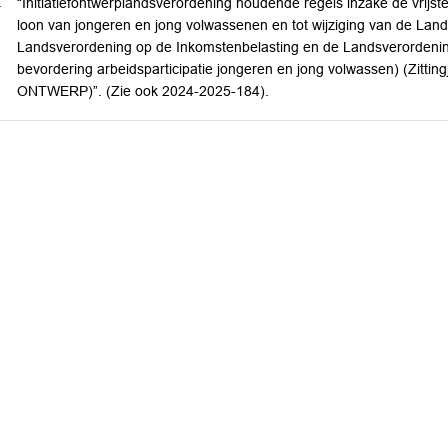
.
“Initiatiefontwerplandsverordening houdende regels inzake de vrijste
loon van jongeren en jong volwassenen en tot wijziging van de Lan
Landsverordening op de Inkomstenbelasting en de Landsverordenin
bevordering arbeidsparticipatie jongeren en jong volwassen) (Zitt
ONTWERP)”. (Zie ook 2024-2025-184).