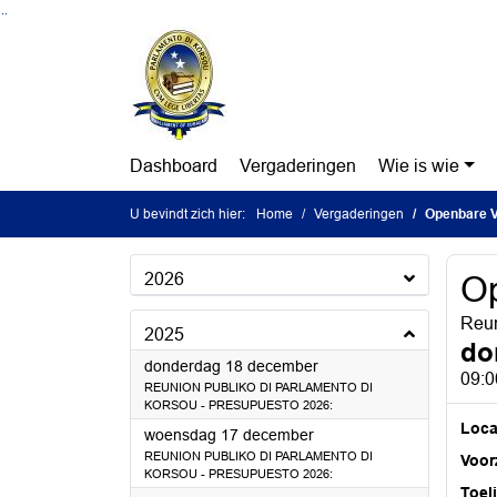
Ga naar de inhoud van deze pagina
Ga naar het zoeken
Ga naar het menu
Dashboard
Vergaderingen
Wie is wie
U bevindt zich hier:
Home
Vergaderingen
Openbare V
2026
Op
Reun
2025
do
2025
donderdag 18 december
09:0
REUNION PUBLIKO DI PARLAMENTO DI
KORSOU - PRESUPUESTO 2026:
Loca
2025
woensdag 17 december
REUNION PUBLIKO DI PARLAMENTO DI
Voorz
KORSOU - PRESUPUESTO 2026:
Toel