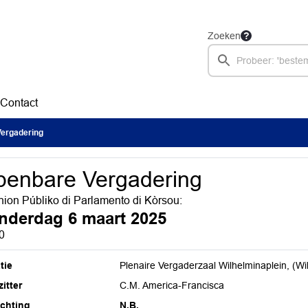
Zoeken
Contact
ergadering
enbare Vergadering
ion Públiko di Parlamento di Kòrsou:
nderdag 6 maart 2025
0
tie
Plenaire Vergaderzaal Wilhelminaplein, (Wi
itter
C.M. America-Francisca
ichting
N.B.