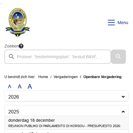
Ga naar de inhoud van deze pagina
Ga naar het zoeken
Ga naar het menu
Menu
Zoeken
U bevindt zich hier:
Home
Vergaderingen
Openbare Vergadering
A
A
A
2026
2025
2025
donderdag 18 december
REUNION PUBLIKO DI PARLAMENTO DI KORSOU - PRESUPUESTO 2026: