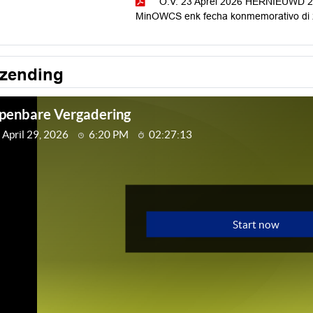
O.V. 23 Aprel 2026 HERNIEUWD 29 
MinOWCS enk fecha konmemorativo di 2 
tzending