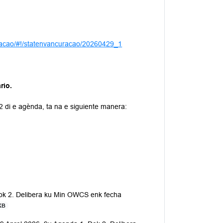
uracao/#!/statenvancuracao/20260429_1
rio.
2 di e agènda, ta na e siguiente manera:
Dok 2. Delibera ku Min OWCS enk fecha
KB