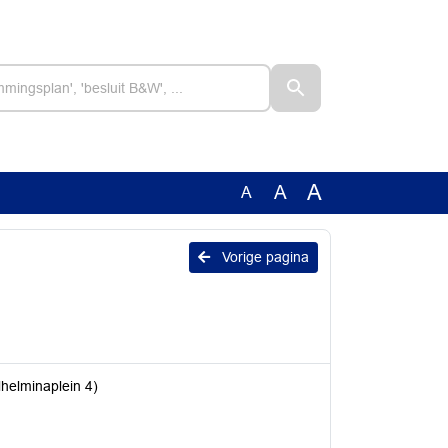
A
A
A
Vorige pagina
lhelminaplein 4)