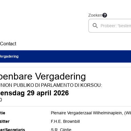
Zoeken
Contact
ergadering
enbare Vergadering
NION PUBLIKO DI PARLAMENTO DI KORSOU:
ensdag 29 april 2026
0
tie
Plenaire Vergaderzaal Wilhelminaplein, (Wi
itter
F.H.E. Brownbill
ier/Secretaris
S.R. Cijntje