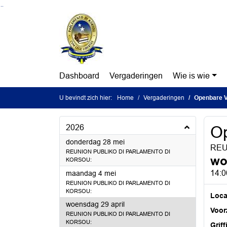
Ga naar de inhoud van deze pagina
Ga naar het zoeken
Ga naar het menu
Dashboard
Vergaderingen
Wie is wie
U bevindt zich hier:
Home
Vergaderingen
Openbare V
2026
Op
2026
donderdag 28 mei
REU
REUNION PUBLIKO DI PARLAMENTO DI
wo
KORSOU:
2026
14:0
maandag 4 mei
REUNION PUBLIKO DI PARLAMENTO DI
KORSOU:
Loca
2026
woensdag 29 april
Voorz
REUNION PUBLIKO DI PARLAMENTO DI
KORSOU:
Griff