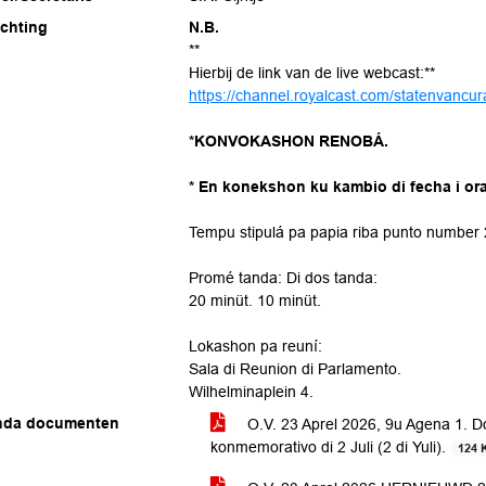
ichting
N.B.
**
Hierbij de link van de live webcast:**
https://channel.royalcast.com/statenvanc
*KONVOKASHON RENOBÁ.
* En konekshon ku kambio di fecha i ora
Tempu stipulá pa papia riba punto number 
Promé tanda: Di dos tanda:
20 minüt. 10 minüt.
Lokashon pa reuní:
Sala di Reunion di Parlamento.
Wilhelminaplein 4.
nda documenten
O.V. 23 Aprel 2026, 9u Agena 1. 
konmemorativo di 2 Juli (2 di Yuli).
124 