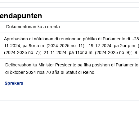
endapunten
.
Dokumentonan ku a drenta.
Aprobashon di nótulonan di reunionnan públiko di Parlamento di: -2
11-2024, pa 9or a.m. (2024-2025 no. 11); -19-12-2024, pa 2or p.m. 
(2024-2025 no. 7); -21-11-2024, pa 11or a.m. (2024-2025 no. 9); -9
.
Deliberashon ku Minister Presidente pa fiha posishon di Parlamento
di òktober 2024 riba 70 aña di Statüt di Reino.
Sprekers