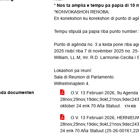
*
Nos ta amplia e tempu pa papia di 10 m
*KONVOKASHON RENOBА:
En konekshon ku korekshon di punto di ag
Tempu stipulá pa papia riba punto number 
Punto di agènda no. 3 a keda pone riba ag
2025 risibí riba 7 di novèmber 2025 no. 2
William, LL.M, mr. R.D. Larmonie-Cecilia i 
Lokashon pa reuní:
Sala di Reunion di Parlamento.
Wilhelminaplein 4.
nda documenten
O.V. 13 Februari 2026, 9u Agenda 
28nov,29nov,19dec,9okt,21nov,9dec243
oktober 24 enk 70 Aña Statuut.
174 KB
O.V. 13 Februari 2026, HERNIEUW
28nov,29nov,19dec,9okt,21nov,9dec243
24 enk 70 Aña Statuut (25-26-00161,22