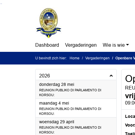
Ga naar de inhoud van deze pagina
Ga naar het zoeken
Ga naar het menu
Dashboard
Vergaderingen
Wie is wie
U bevindt zich hier:
Home
Vergaderingen
Openbare V
2026
Op
2026
donderdag 28 mei
REU
REUNION PUBLIKO DI PARLAMENTO DI
vr
KORSOU:
2026
09:0
maandag 4 mei
REUNION PUBLIKO DI PARLAMENTO DI
KORSOU:
Loca
2026
woensdag 29 april
Voorz
REUNION PUBLIKO DI PARLAMENTO DI
KORSOU:
Toel