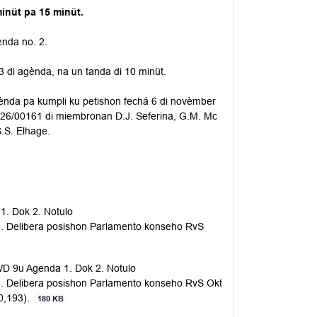
inüt pa 15 minüt.
ènda no. 2.
3 di agènda, na un tanda di 10 minüt.
ènda pa kumpli ku petishon fechá 6 di novèmber
5-26/00161 di miembronan D.J. Seferina, G.M. Mc
S.S. Elhage.
1. Dok 2. Notulo
. Delibera posishon Parlamento konseho RvS
D 9u Agenda 1. Dok 2. Notulo
. Delibera posishon Parlamento konseho RvS Okt
0,193).
180 KB