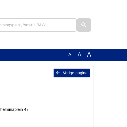
A
A
A
Vorige pagina
lhelminaplein 4)