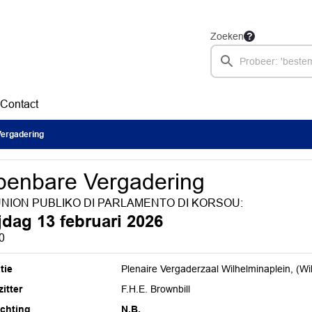
Zoeken
Contact
ergadering
enbare Vergadering
NION PUBLIKO DI PARLAMENTO DI KORSOU:
ijdag 13 februari 2026
0
tie
Plenaire Vergaderzaal Wilhelminaplein, (Wi
itter
F.H.E. Brownbill
ichting
N.B.