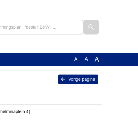
A
A
A
Vorige pagina
lhelminaplein 4)