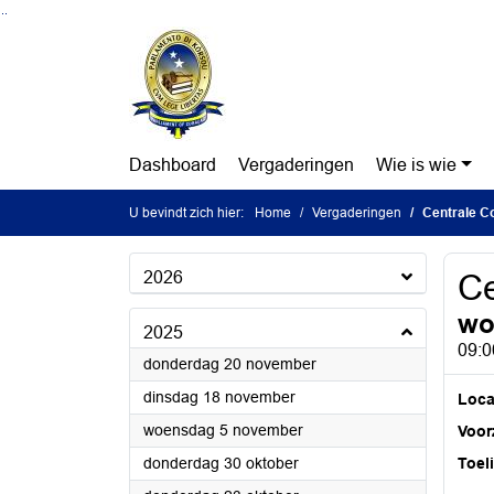
Ga naar de inhoud van deze pagina
Ga naar het zoeken
Ga naar het menu
Dashboard
Vergaderingen
Wie is wie
U bevindt zich hier:
Home
Vergaderingen
Centrale C
2026
Ce
wo
2025
09:0
2025
donderdag 20 november
2025
dinsdag 18 november
Loca
2025
woensdag 5 november
Voorz
2025
donderdag 30 oktober
Toel