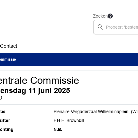
Zoeken
Contact
ommissie
ntrale Commissie
ensdag 11 juni 2025
0
tie
Plenaire Vergaderzaal Wilhelminaplein, (Wi
itter
F.H.E. Brownbill
ichting
N.B.