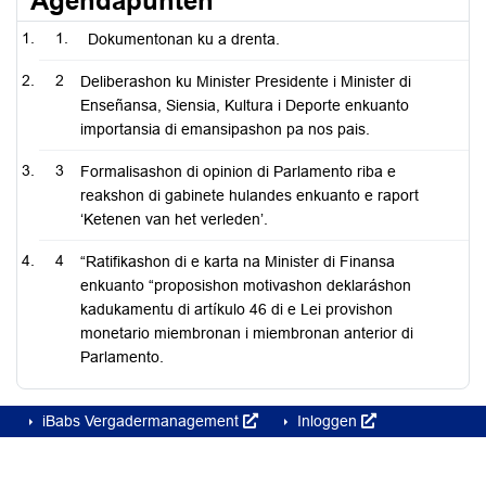
Agendapunten
1.
Dokumentonan ku a drenta.
2
Deliberashon ku Minister Presidente i Minister di
Enseñansa, Siensia, Kultura i Deporte enkuanto
importansia di emansipashon pa nos pais.
3
Formalisashon di opinion di Parlamento riba e
reakshon di gabinete hulandes enkuanto e raport
‘Ketenen van het verleden’.
4
“Ratifikashon di e karta na Minister di Finansa
enkuanto “proposishon motivashon deklaráshon
kadukamentu di artíkulo 46 di e Lei provishon
monetario miembronan i miembronan anterior di
Parlamento.
iBabs Vergadermanagement
Inloggen