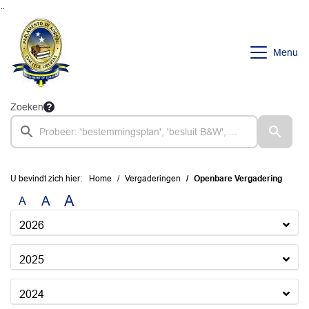
Ga naar de inhoud van deze pagina
Ga naar het zoeken
Ga naar het menu
Menu
Zoeken
U bevindt zich hier:
Home
Vergaderingen
Openbare Vergadering
A
A
A
2026
2025
2024