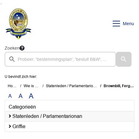
Ga naar de inhoud van deze pagina
Ga naar het zoeken
Ga naar het menu
Menu
Zoeken
U bevindt zich hier:
Home
Wie is wie
Statenleden / Parlamentarionan
Brownbill, Fergino
A
A
A
Categorieën
Statenleden / Parlamentarionan
Griffie