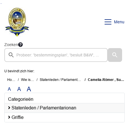
Ga naar de inhoud van deze pagina
Ga naar het zoeken
Ga naar het menu
Menu
Zoeken
U bevindt zich hier:
Home
Wie is wie
Statenleden / Parlamentarionan
Camelia-Römer , Susanne
A
A
A
Categorieën
Statenleden / Parlamentarionan
Griffie