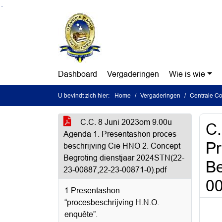
Ga naar de inhoud van deze pagina
Ga naar het zoeken
Ga naar het menu
Dashboard
Vergaderingen
Wie is wie
U bevindt zich hier:
Home
Vergaderingen
Centrale Co
C.C. 8 Juni 2023om 9.00u
C.
Agenda 1. Presentashon proces
Pr
beschrijving Cie HNO 2. Concept
Begroting dienstjaar 2024STN(22-
Be
23-00887,22-23-00871-0).pdf
00
1 Presentashon
“procesbeschrijving H.N.O.
enquête”.