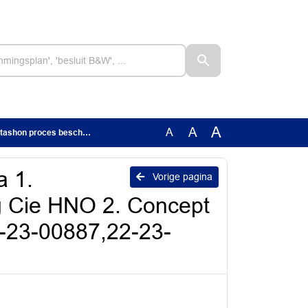
A
A
A
ienstjaar 2024STN(22-23-00887,22-23-00871-0).pdf
a 1.
Vorige pagina
g Cie HNO 2. Concept
2-23-00887,22-23-