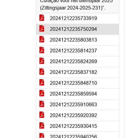
Curaçao voor het dienstjaar 2025
(Zittingsjaar 2024-2025-231)”.
20241212235733919
20241212235750294
20241212235803813
20241212235814237
20241212235824269
20241212235837182
20241212235848710
20241212235859594
20241212235910663
20241212235920392
20241212235930415
20241212235940256