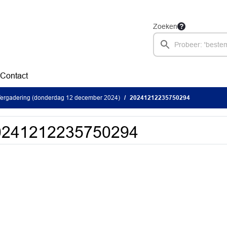
Zoeken
Contact
ergadering (donderdag 12 december 2024)
20241212235750294
0241212235750294