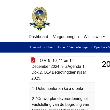
Ga naar de inhoud van deze pagina
Ga naar het zoeken
Ga naar het menu
Dashboard
Vergaderingen
Wie is wie
U bevindt zich hier:
Home
Vergaderingen
Openbare V
O.V. 9, 10, 11 en 12
2
December 2024, 9 u Agenda 1
Dok 2. OLv Begrotingdienstjaar
2025.
1. Dokumentonan ku a drenta.
2. “Ontwerplandsverordening tot
vaststelling van de begroting van