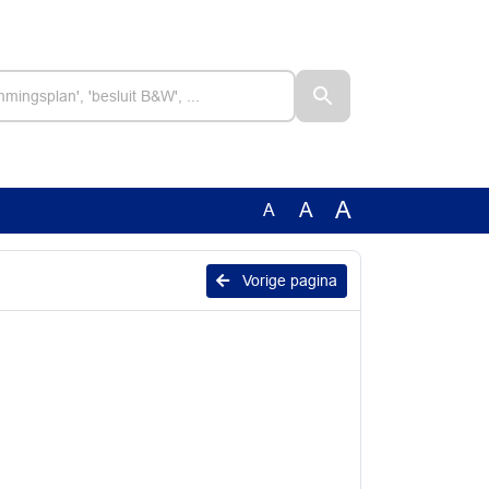
A
A
A
Vorige pagina